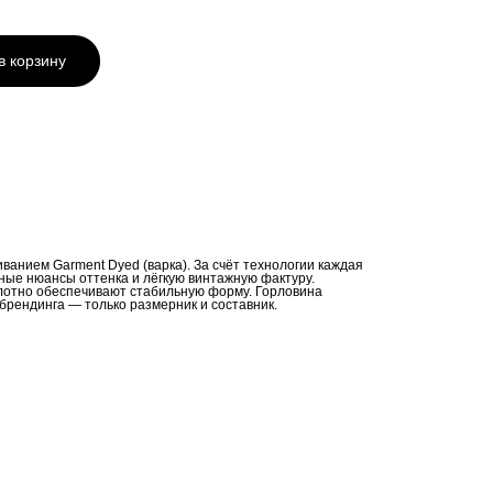
в корзину
иванием Garment Dyed (варка). За счёт технологии каждая
ые нюансы оттенка и лёгкую винтажную фактуру.
лотно обеспечивают стабильную форму. Горловина
брендинга — только размерник и составник.