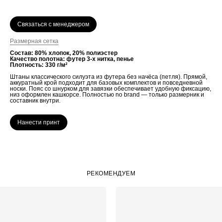
Связаться с менеджером
Размерная сетка
Состав: 80% хлопок, 20% полиэстер
Качество полотна: футер 3-х нитка, пенье
Плотность: 330 г/м²
Штаны классического силуэта из футера без начёса (петля). Прямой,
аккуратный крой подходит для базовых комплектов и повседневной
носки. Пояс со шнурком для завязки обеспечивает удобную фиксацию,
низ оформлен кашкорсе. Полностью no brand — только размерник и
составник внутри.
Нанести принт
РЕКОМЕНДУЕМ