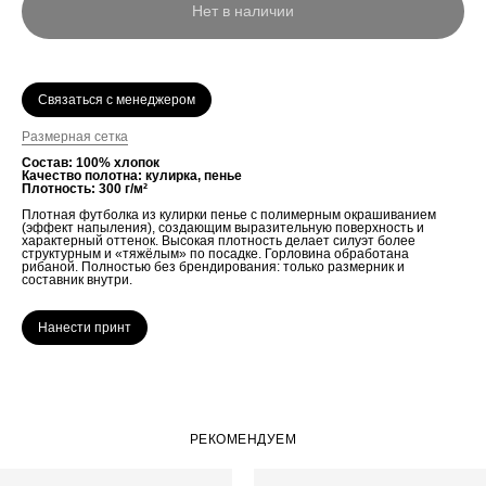
Нет в наличии
Связаться с менеджером
Размерная сетка
Состав: 100% хлопок
Качество полотна: кулирка, пенье
Плотность: 300 г/м²
Плотная футболка из кулирки пенье с полимерным окрашиванием
(эффект напыления), создающим выразительную поверхность и
характерный оттенок. Высокая плотность делает силуэт более
структурным и «тяжёлым» по посадке. Горловина обработана
рибаной. Полностью без брендирования: только размерник и
составник внутри.
Нанести принт
РЕКОМЕНДУЕМ