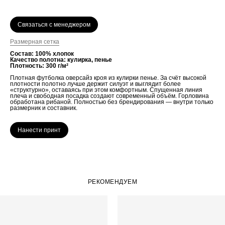
Связаться с менеджером
Размерная сетка
Состав: 100% хлопок
Качество полотна: кулирка, пенье
Плотность: 300 г/м²
Плотная футболка оверсайз кроя из кулирки пенье. За счёт высокой
плотности полотно лучше держит силуэт и выглядит более
«структурно», оставаясь при этом комфортным. Спущенная линия
плеча и свободная посадка создают современный объём. Горловина
обработана рибаной. Полностью без брендирования — внутри только
размерник и составник.
Нанести принт
РЕКОМЕНДУЕМ